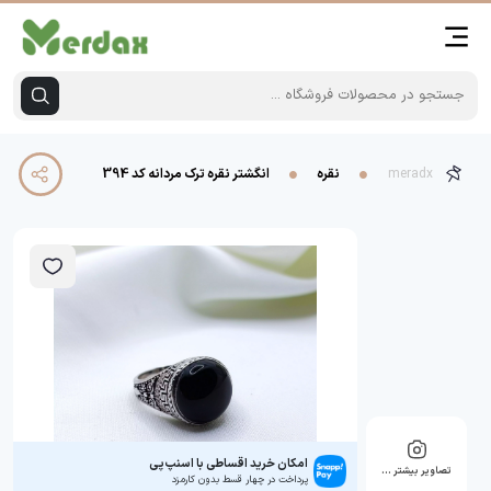
meradx
نقره
انگشتر نقره ترک مردانه کد 394
امکان خرید اقساطی با اسنپ‌پی
تصاویر بیشتر …
پرداخت در چهار قسط بدون کارمزد