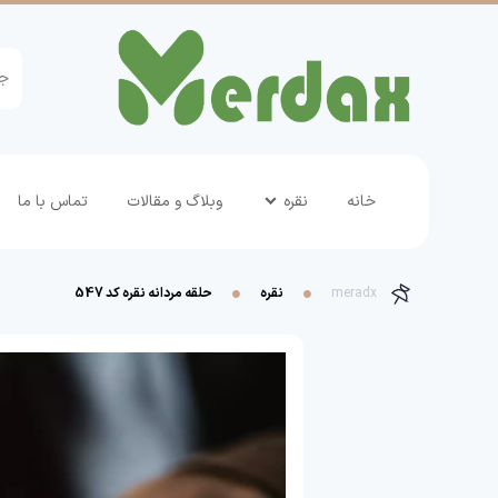
خانه
نقره
وبلاگ و مقالات
تماس با ما
meradx
نقره
حلقه مردانه نقره کد 547