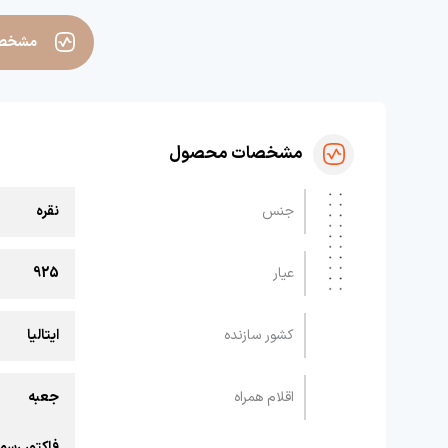
مشخص
مشخصات محصول
جنس
نقره
عیار
925
کشور سازنده
ایتالیا
اقلام همراه
جعبه
فاکتور رسم