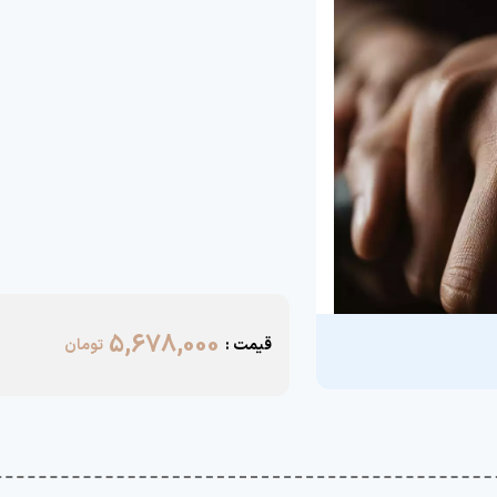
5,678,000
قیمت :
تومان