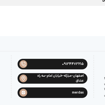
09134473215
اصفهان-مبارکه-خیابان امام-سه راه
عشاق
سال ۱۳۹۵
merdax