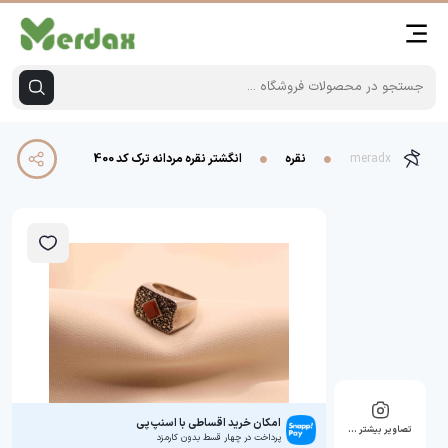
meradx
نقره
انگشتر نقره مردانه ترک کد 400
امکان خرید اقساطی با اسنپ‌پی
تصاویر بیشتر …
پرداخت در چهار قسط بدون کارمزد