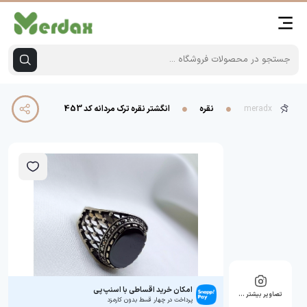
meradx
نقره
انگشتر نقره ترک مردانه کد 453
امکان خرید اقساطی با اسنپ‌پی
تصاویر بیشتر …
پرداخت در چهار قسط بدون کارمزد