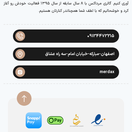
آوری کنیم. گالری مرداکس با ۸ سال سابقه از سال ۱۳۹۵ فعالیت خودش رو آغاز
کرد و خوشحالیم که با لطف شما همچناندر کنارتان هستیم.
09134473215
اصفهان-مبارکه-خیابان امام-سه راه عشاق
merdax